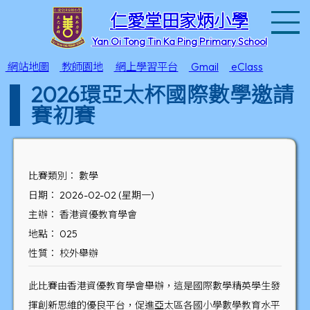
T
仁愛堂田家炳小學
Yan Oi Tong Tin Ka Ping Primary School
網站地圖
教師園地
網上學習平台
Gmail
eClass
2026環亞太杯國際數學邀請
賽初賽
比賽類別： 數學
日期： 2026-02-02 (星期一)
主辦： 香港資優教育學會
地點： 025
性質： 校外舉辦
此比賽由香港資優教育學會舉辦，這是國際數學精英學生發
揮創新思維的優良平台，促進亞太區各國小學數學教育水平