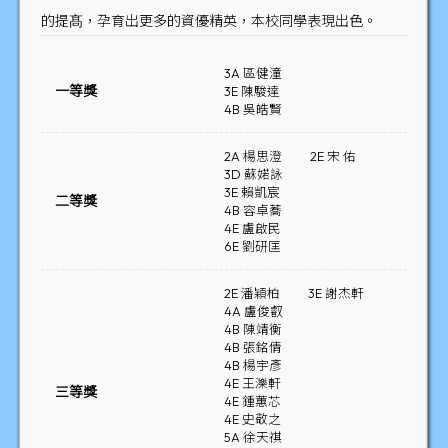
的提髙，孕育出更多的資優精英，本校同學表現出色。
3A 區健潼
一等獎
3E 陳駿達
4B 吳皓賢
2A 楊思澄
2E 宋 佑
3D 蘇婼詠
3E 賴凱宸
二等獎
4B 容卓蕎
4E 盧啟民
6E 劉研匡
2E 潘穎柏
3E 謝杰軒
4A 盧俊叡
4B 陳靖衡
4B 張銘倩
4B 楊宇彥
4E 王濼軒
三等獎
4E 鍾蕙芯
4E 史敬之
5A 徐天祺