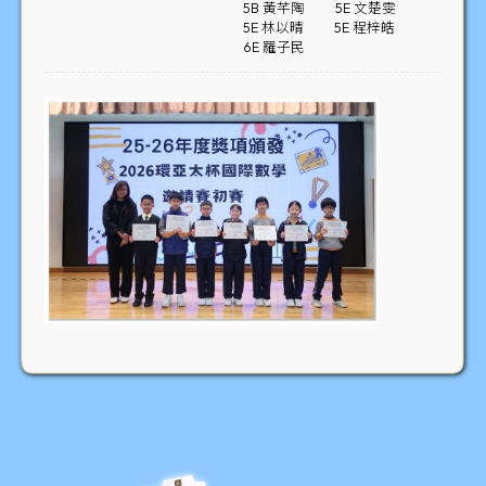
5B 黃芊陶
5E 文楚雯
5E 林以晴
5E 程梓皓
6E 羅子民