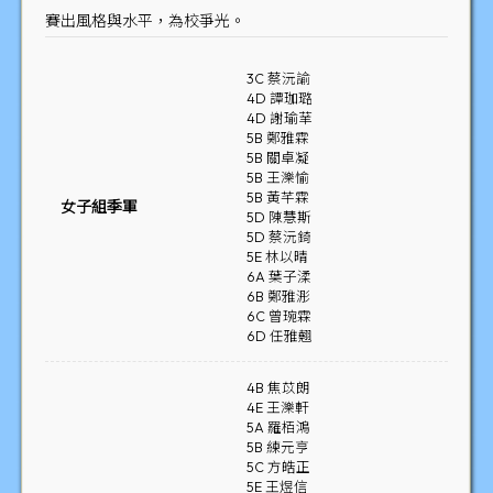
賽出風格與水平，為校爭光。
3C 蔡沅諭
4D 譚珈璐
4D 謝瑜𦭵
5B 鄭雅霖
5B 關卓凝
5B 王濼愉
5B 黃芊霖
女子組季軍
5D 陳慧斯
5D 蔡沅錡
5E 林以晴
6A 葉子渘
6B 鄭雅浵
6C 曾琬霖
6D 任雅翹
4B 焦苡朗
4E 王濼軒
5A 羅栢鴻
5B 練元亨
5C 方皓正
5E 王煜信