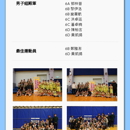
男子組殿軍
6A 鄧梓晉
6B 黎伊洛
6B 施葦航
6C 洪卓廷
6C 潘卓楠
6D 陳柏言
6D 黃凱揚
6B 鄭雅浵
最佳運動員
6D 黃凱揚