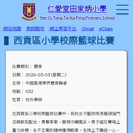
T
仁愛堂田家炳小學
Yan Oi Tong Tin Ka Ping Primary School
網站地圖
教師園地
網上學習平台
Gmail
eClass
西貢區小學校際籃球比賽
比賽類別： 體育
日期： 2026-03-03 (星期二)
主辦： 中國香港學界體育聯會
地點： 032
性質： 校外舉辦
在西貢區小學校際籃球比賽中，我校女子籃球隊憑籍頑強鬥
志與默契配合，勇奪季軍，展現巾幗風采。男子組在賽場上
奮力拚搏、永不言棄的精神獲得殿軍。全隊上下團結一心，