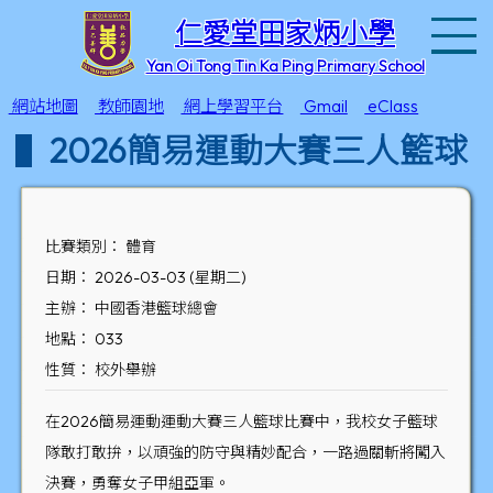
T
仁愛堂田家炳小學
Yan Oi Tong Tin Ka Ping Primary School
網站地圖
教師園地
網上學習平台
Gmail
eClass
2026簡易運動大賽三人籃球
比賽類別： 體育
日期： 2026-03-03 (星期二)
主辦： 中國香港籃球總會
地點： 033
性質： 校外舉辦
在2026簡易運動運動大賽三人籃球比賽中，我校女子籃球
隊敢打敢拚，以頑強的防守與精妙配合，一路過關斬將闖入
決賽，勇奪女子甲組亞軍。