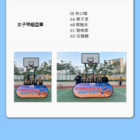
5E 林以晴
6A 葉子渘
女子甲組亞軍
6B 鄭雅浵
6C 曾婉霖
6D 任雅翹