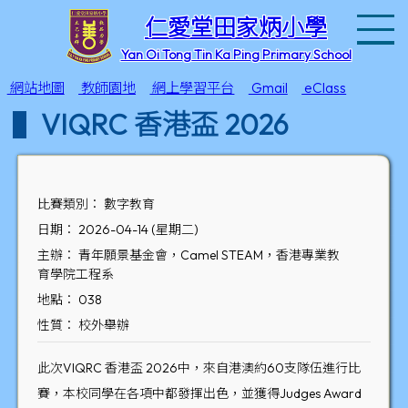
T
仁愛堂田家炳小學
Yan Oi Tong Tin Ka Ping Primary School
網站地圖
教師園地
網上學習平台
Gmail
eClass
VIQRC 香港盃 2026
比賽類別： 數字教育
日期： 2026-04-14 (星期二)
主辦： 青年願景基金會，Camel STEAM，香港專業教
育學院工程系
地點： 038
性質： 校外舉辦
此次VIQRC 香港盃 2026中，來自港澳約60支隊伍進行比
賽，本校同學在各項中都發揮出色，並獲得Judges Award