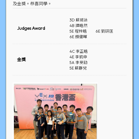
及金獎。恭喜同學。
3D 蘇婼詠
4B 譚皓然
Judges Award
5E 程梓皓
6E 劉研匡
6E 顏健暉
4C 李正皓
4E 李凱申
金獎
5A 李旻劻
5E 蘇靜兒