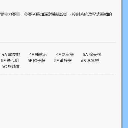
仿真實拉力賽車，參賽者將加深對機械設計、控制系統及程式邏輯的
4A 盧俊叡
4E 鍾蕙芯
4E 彭家謙
5A 徐天祺
5E 聶心玥
5E 陳子藤
5E 黃梓安
6B 李紫鋭
6C 施靖萱