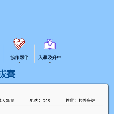
協作夥伴
入學及升中
選拔賽
械人學院
地點： 043
性質： 校外舉辦