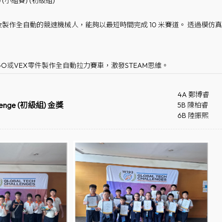
nge (小組賽) (初級組)
製作全自動的競速機械人，能夠以最短時間完成 10 米賽道。 透過模
GO或VEX零件製作全自動拉力賽車，激發STEAM思維。
4A 鄭博睿
allenge (初級組) 金獎
5B 陳柏睿
6B 陸振熙