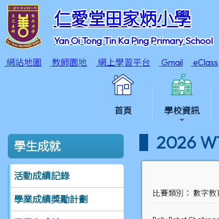
仁愛堂田家炳小學
Yan Oi Tong Tin Ka Ping Primary School
網站地圖
教師園地
網上學習平台
Gmail
eClass
首頁
學校資訊
2026
學生成就
活動成績記錄
比賽類別： 數字教
學業成績獎勵計劃