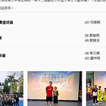
玄學院第三中學主辦的「第十二屆圓玄三中盃小學三人籃球賽」，在激烈
獲益良多。
價值球員
6D 任雅翹
5B 鄭雅霖
軍
6B 鄭雅浵
4B 焦苡朗
季軍
6D 盧梓銘