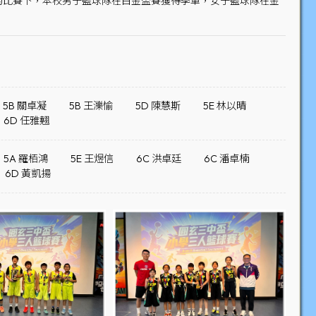
的比賽下，本校男子籃球隊在白金盃賽獲得季軍，女子籃球隊在金
5B 關卓凝
5B 王濼愉
5D 陳慧斯
5E 林以晴
6D 任雅翹
5A 羅栢鴻
5E 王煜信
6C 洪卓廷
6C 潘卓楠
6D 黃凱揚