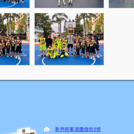
新界將軍澳唐俊街3號