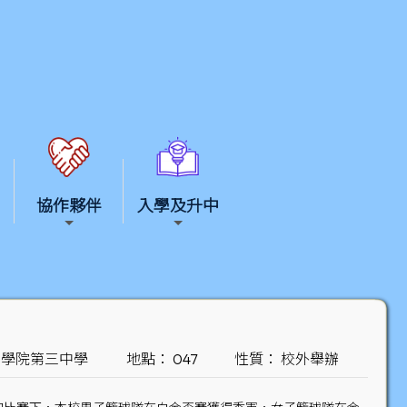
協作夥伴
入學及升中
玄學院第三中學
地點： 047
性質： 校外舉辦