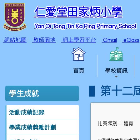
仁愛堂田家炳小學
Yan Oi Tong Tin Ka Ping Primary School
網站地圖
教師園地
網上學習平台
Gmail
eClass
首頁
學校資訊
第十二
學生成就
活動成績記錄
比賽類別： 體育
學業成績獎勵計劃