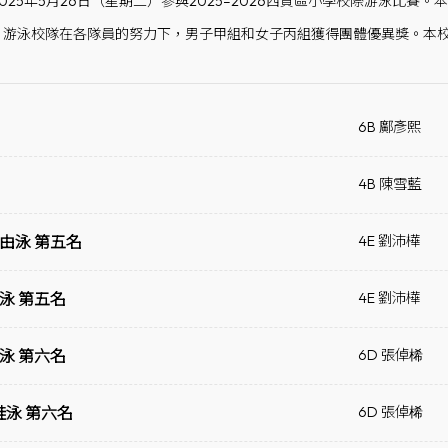
025年5月26日（星期二）參與2025–2026西貢區小學校際游泳比
，游泳校隊在各隊員的努力下，男子甲組和女子丙組獲得團體優異獎。本校
6B 鄺彥熙
4B 陳雪藍
自由泳 第五名
4E 劉沛樺
泳 第五名
4E 劉沛樺
泳 第六名
6D 張倬桸
蛙泳 第六名
6D 張倬桸