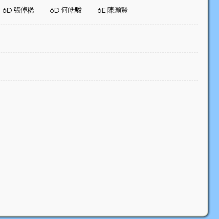
6D 張倬桸
6D 何皓駿
6E 陳灝賢