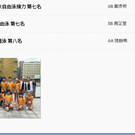
50米自由泳接力 第七名
6B 鄺彥熙
自由泳 第七名
5B 周芷萱
蛙泳 第八名
6A 陸施鳴