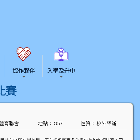
協作夥伴
入學及升中
比賽
界體育聯會
地點： 057
性質： 校外舉辦