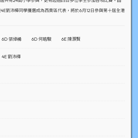
賽。本屆共有24間小學參與，更有超過四百多位學生參加各項比賽。田
4E劉沛樺同學獲選成為西貢區代表，將於6月12日參與第十屆全港
6D 張倬桸
6D 何皓駿
6E 陳灝賢
4E 劉沛樺