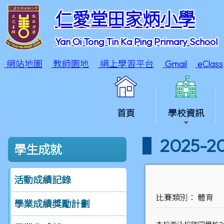
仁愛堂田家炳小學
Yan Oi Tong Tin Ka Ping Primary School
網站地圖
教師園地
網上學習平台
Gmail
eClass
首頁
學校資訊
2025
學生成就
活動成績記錄
比賽類別： 體育
學業成績獎勵計劃