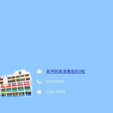
新界將軍澳唐俊街3號
2457 1302
2246 3506
office@yottkpps.edu.hk
家炳小學
©2026 版權所有