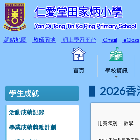
仁愛堂田家炳小學
Yan Oi Tong Tin Ka Ping Primary School
網站地圖
教師園地
網上學習平台
Gmail
eClass
首頁
學校資訊
2026
學生成就
活動成績記錄
比賽類別： 數學
學業成績獎勵計劃