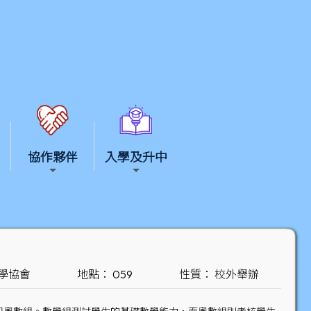
協作夥伴
入學及升中
學協會
地點： 059
性質： 校外舉辦