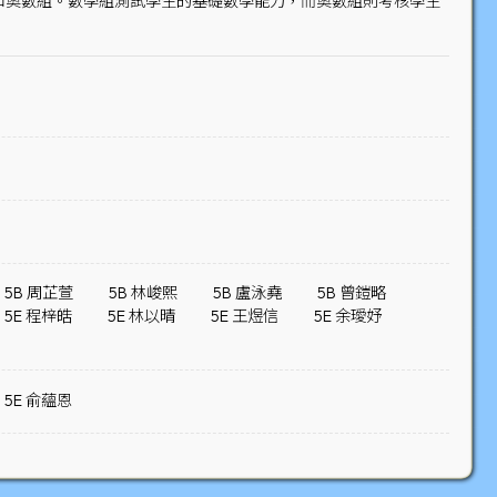
組和奧數組。數學組測試學生的基礎數學能力，而奧數組則考核學生
5B 周芷萱
5B 林峻熙
5B 盧泳堯
5B 曾鎧略
5E 程梓皓
5E 林以晴
5E 王煜信
5E 余璦妤
5E 俞蘊恩