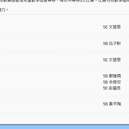
奧數挑戰賽由香港兒童數學協會舉辦，每年共舉辦3次比賽。比賽分為數學
輯力。
5E 文楚雯
5B 伍子軒
5E 文楚雯
5B 鄭雅霖
5B 余俊宏
5E 俞蘊恩
5B 黃芊陶