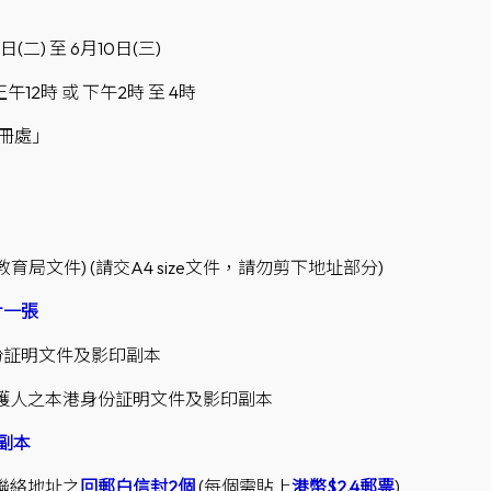
(二) 至 6月10日(三)
午12時 或 下午2時 至 4時
註冊處」
教育局文件) (請交A4 size文件，請勿剪下地址部分)
片一張
身份証明文件及影印副本
監護人之本港身份証明文件及影印副本
副本
及聯絡地址之
回郵白信封2個
(每個需貼上
港幣$2.4郵票
)