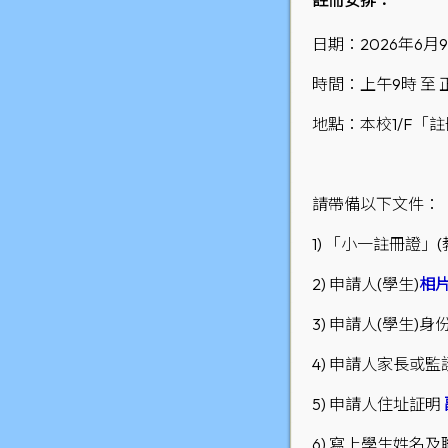
註冊安排：
日期：2026年6月9日
時間：上午9時 至 正
地點：本校1/F「
請帶備以下文件：
1) 「小一註冊證」(
2) 申請人(學生)
相
3) 申請人(學生)
4) 申請人家長或
5) 申請人住址証明
6) 寫上學生姓名