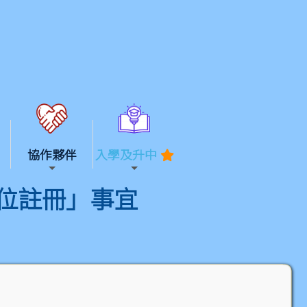
協作夥伴
入學及升中
學位註冊」事宜