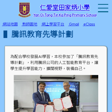
T
仁愛堂田家炳小學
Yan Oi Tong Tin Ka Ping Primary School
網站地圖
教師園地
網上學習平台
Gmail
eClass
騰訊教育先導計劃
為配合學校發展AI學習，本校參加了「騰訊教育先
導計劃」，利用騰訊公司的人工智能教育平台，讓
學生提升學習能力，擴闊視野，裝備自己。