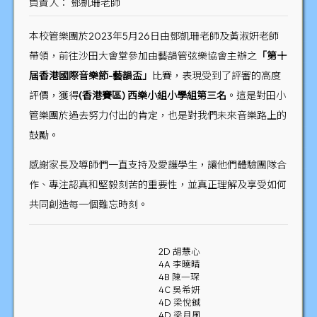
負責人： 鄧凱珊老師
本校管樂團於2023年5月26日由鄧凱珊老師及黃淑妍老師
帶領，前往沙田大會堂參加由藝韻管弦樂協會主辦之
「第十
屆香港國際音樂節-藝韻盃」
比賽，表現受到了評審的高度
評價，獲得
(香港賽區) 西樂小組小學組第三名
。這是對田小
管樂團於過去努力付出的肯定，也是對我們未來音樂路上的
鼓勵。
感謝家長及導師們一直支持及愛護學生，讓他們體驗團隊合
作、專注認真和堅毅刻苦的重要性，並真正理解及享受如何
共同創造每一個難忘時刻。
2D 胡慧心
4A 李曉晴
4B 陳一琛
4C 吳希妍
4D 梁悅鋮
4D 梁月風