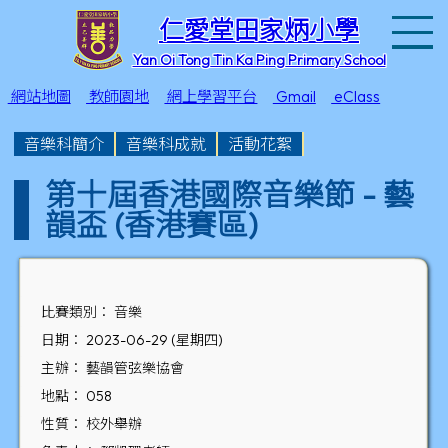
T
仁愛堂田家炳小學
Yan Oi Tong Tin Ka Ping Primary School
網站地圖
教師園地
網上學習平台
Gmail
eClass
音樂科簡介
音樂科成就
活動花絮
第十屆香港國際音樂節 - 藝
韻盃 (香港賽區)
比賽類別： 音樂
日期： 2023-06-29 (星期四)
主辦： 藝韻管弦樂協會
地點： 058
性質： 校外舉辦