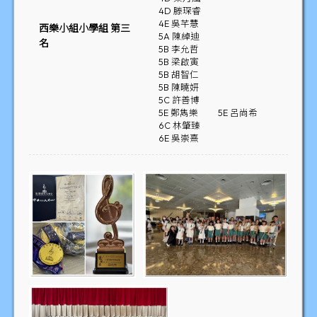
4D 滕琛睿
4E 吳芊慧
西樂小組小學組 第三
5A 陳綽迪
名
5B 李允哲
5B 梁啟寅
5B 胡智仁
5B 陳曉妍
5C 許善博
5E 鄭雋樂
5E 呂尚希
6C 林肇臻
6E 吳崇熹