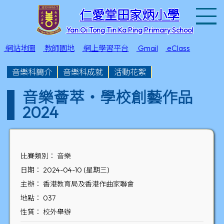
T
仁愛堂田家炳小學
Yan Oi Tong Tin Ka Ping Primary School
網站地圖
教師園地
網上學習平台
Gmail
eClass
音樂科簡介
音樂科成就
活動花絮
音樂薈萃‧學校創藝作品
2024
比賽類別： 音樂
日期： 2024-04-10 (星期三)
主辦： 香港教育局及香港作曲家聯會
地點： 037
性質： 校外舉辦