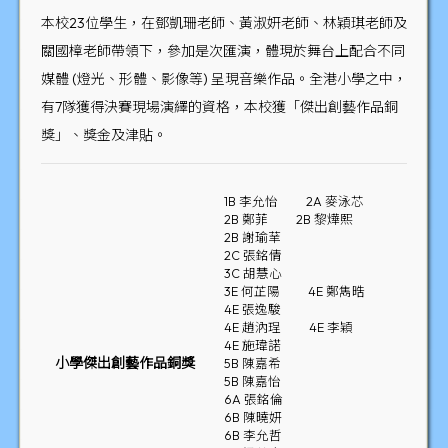
本校23位學生，在鄧凱珊老師、黃淑妍老師、林穎琪老師及
關國樟老師帶領下，參加是次匯演，體現於舞台上配合不同
媒體 (燈光、形體、影像等) 呈現音樂作品。全港小學之中，
有7隊獲得決賽現場演繹的資格，本校獲「傑出創藝作品銅
獎」、獎金及津貼。
1B 李允怡
2A 麥泳芯
2B 鄭菲
2B 黎燁熙
2B 謝瑜𦭵
2C 張銘倩
3C 胡慧心
3E 何芷陽
4E 鄭雋晧
4E 張逸駿
4E 趙汭珵
4E 李穎
4E 施瑋諾
小學傑出創藝作品銅獎
5B 陳嘉希
5B 陳嘉怡
6A 張銘倫
6B 陳曉妍
6B 李允哲