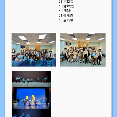
6B 梁啟寅
6B 潘煒然
6B 胡智仁
6E 鄭雋樂
6E 呂尚希