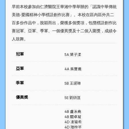
早前本校參加由仁濟醫院王華湘中學舉辦的「認識中華傳統
美德
-
愛國精神小學標語創作比賽」。本校在區內區外共二
百多份作品中，脫穎而出，榮獲多個獎項，包攬標語創作比
賽冠軍、亞軍、季軍、一個優異獎及十二個入圍獎，成績令
人鼓舞。
冠軍
5A 葉子渘
亞軍
4A 吳寶儀
季軍
5B 王諾琳
優異獎
5E 劉研匡
4B 盧泳堯
4B 關卓凝
4D 凌瑜希
4D 陸梓芊