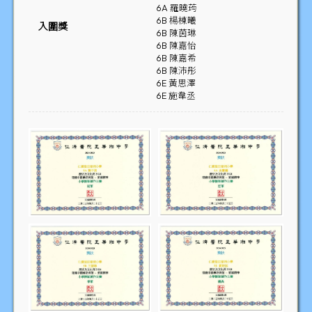
6A 羅曉荺
6B 楊棟曦
入圍獎
6B 陳茵琳
6B 陳嘉怡
6B 陳嘉希
6B 陳沛彤
6E 黃思澤
6E 施韋丞