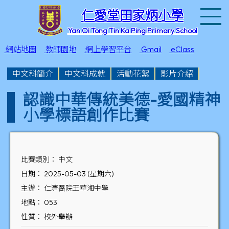
T
仁愛堂田家炳小學
Yan Oi Tong Tin Ka Ping Primary School
網站地圖
教師園地
網上學習平台
Gmail
eClass
中文科簡介
中文科成就
活動花絮
影片介紹
認識中華傳統美德-愛國精神
小學標語創作比賽
比賽類別： 中文
日期： 2025-05-03 (星期六)
主辦： 仁濟醫院王華湘中學
地點： 053
性質： 校外舉辦