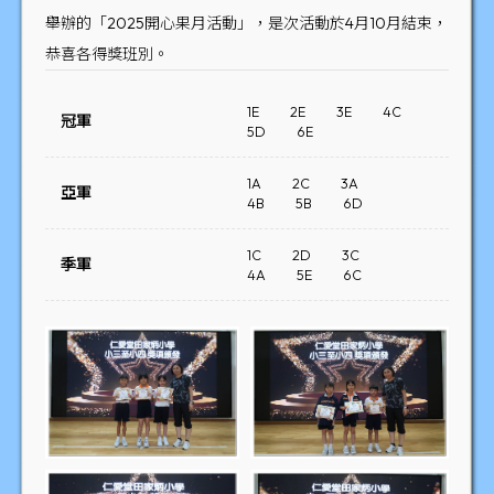
舉辦的「2025開心果月活動」，是次活動於4月10月結束，
恭喜各得獎班別。
1E
2E
3E
4C
冠軍
5D
6E
1A
2C
3A
亞軍
4B
5B
6D
1C
2D
3C
季軍
4A
5E
6C