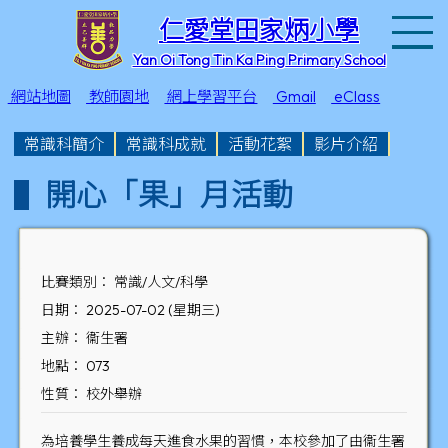
T
仁愛堂田家炳小學
Yan Oi Tong Tin Ka Ping Primary School
網站地圖
教師園地
網上學習平台
Gmail
eClass
常識科簡介
常識科成就
活動花絮
影片介紹
開心「果」月活動
比賽類別： 常識/人文/科學
日期： 2025-07-02 (星期三)
主辦： 衞生署
地點： 073
性質： 校外舉辦
為培養學生養成每天進食水果的習慣，本校參加了由衞生署