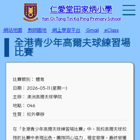
T
仁愛堂田家炳小學
Yan Oi Tong Tin Ka Ping Primary School
網站地圖
教師園地
網上學習平台
Gmail
eClass
全港青少年高爾夫球練習場
比賽
比賽類別： 體育
日期： 2026-05-11 (星期一)
主辦： 澳洲高爾夫球學院
地點： 046
性質： 校外舉辦
在「全港青少年高爾夫球練習場比賽」中，我校高爾夫球校
隊於比賽中表現出色，團隊同心協力﹐穩定發揮，最終榮獲