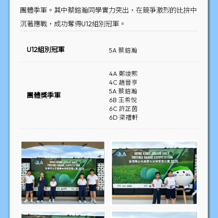
團體季軍。其中蔡鎔瀚同學實力突出，在競爭激烈的比拚中
沉著應戰，成功奪得U12組別冠軍。
U12組別冠軍
5A 蔡鎔瀚
4A 鄭竣熙
4C 趙晉亨
5A 蔡鎔瀚
團體獎季軍
6B 王希悅
6C 許芷茵
6D 梁禮軒