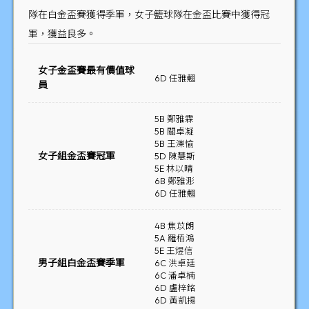
隊在白金盃賽獲得季軍，女子籃球隊在金盃比賽中獲得冠
軍，獲益良多。
女子金盃賽最有價值球
6D 任雅翹
員
5B 鄭雅霖
5B 關卓凝
5B 王濼愉
女子組金盃賽冠軍
5D 陳慧斯
5E 林以晴
6B 鄭雅浵
6D 任雅翹
4B 焦苡朗
5A 羅栢鴻
5E 王煜信
男子組白金盃賽季軍
6C 洪卓廷
6C 潘卓楠
6D 盧梓銘
6D 黃凱揚