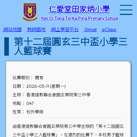
T
仁愛堂田家炳小學
Yan Oi Tong Tin Ka Ping Primary School
網站地圖
教師園地
網上學習平台
Gmail
eClass
第十二屆圓玄三中盃小學三
人籃球賽
比賽類別： 體育
日期： 2026-05-11 (星期一)
主辦： 香港道教聯合會圓玄學院第三中學
地點： 047
性質： 校外舉辦
由香港道教聯合會圓玄學院第三中學主辦的「第十二屆圓玄
三中盃小學三人籃球賽」，在激烈的比賽下，本校男子籃球