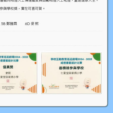
，透過書籤向吸煙人士傳達關愛與鼓勵吸煙人士戒煙，重建健康人生。
極參與學校獎，實在可喜可賀。
5B 鄭雅霖
6D 麥 熙