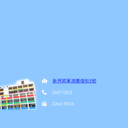
新界將軍澳唐俊街3號
2457 1302
2246 3506
office@yottkpps.edu.hk
家炳小學
©2026 版權所有