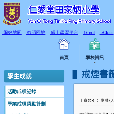
仁愛堂田家炳小學
Yan Oi Tong Tin Ka Ping Primary School
網站地圖
教師園地
網上學習平台
Gmail
eClass
首頁
學校資訊
戒煙書
學生成就
活動成績記錄
比賽類別： 常識/
學業成績獎勵計劃