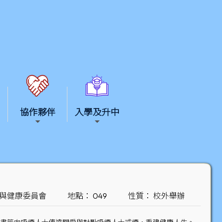
協作夥伴
入學及升中
煙與健康委員會
地點： 049
性質： 校外舉辦