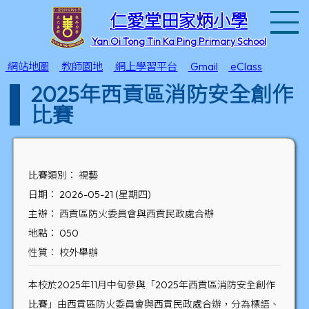
T
仁愛堂田家炳小學
Yan Oi Tong Tin Ka Ping Primary School
網站地圖
教師園地
網上學習平台
Gmail
eClass
2025年西貢區消防安全創作
比賽
比賽類別： 視藝
日期： 2026-05-21 (星期四)
主辦： 西貢區防火委員會與西貢民政處合辦
地點： 050
性質： 校外舉辦
本校於2025年11月中旬參與「2025年西貢區消防安全創作
比賽」由西貢區防火委員會與西貢民政處合辦，分為標語、