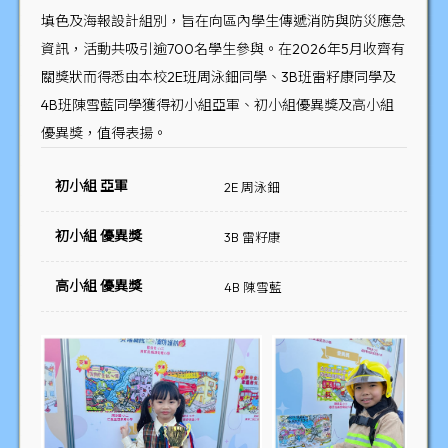
填色及海報設計組別，旨在向區內學生傳遞消防與防災應急
資訊，活動共吸引逾700名學生參與。在2026年5月收齊有
關獎狀而得悉由本校2E班周泳鈿同學、3B班雷籽康同學及
4B班陳雪藍同學獲得初小組亞軍、初小組優異獎及高小組
優異獎，值得表揚。
初小組 亞軍
2E 周泳鈿
初小組 優異獎
3B 雷籽康
高小組 優異獎
4B 陳雪藍