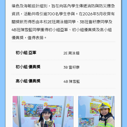
填色及海報設計組別，旨在向區內學生傳遞消防與防災應急
資訊，活動共吸引逾700名學生參與。在2026年5月收齊有
關獎狀而得悉由本校2E班周泳鈿同學、3B班雷籽康同學及
4B班陳雪藍同學獲得初小組亞軍、初小組優異獎及高小組
優異獎，值得表揚。
初小組 亞軍
2E 周泳鈿
初小組 優異獎
3B 雷籽康
高小組 優異獎
4B 陳雪藍