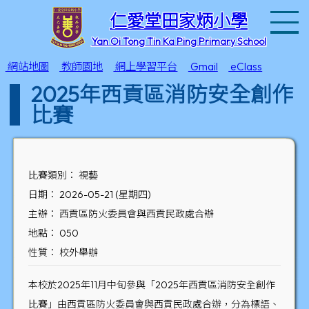
T
仁愛堂田家炳小學
Yan Oi Tong Tin Ka Ping Primary School
網站地圖
教師園地
網上學習平台
Gmail
eClass
2025年西貢區消防安全創作
比賽
比賽類別： 視藝
日期： 2026-05-21 (星期四)
主辦： 西貢區防火委員會與西貢民政處合辦
地點： 050
性質： 校外舉辦
本校於2025年11月中旬參與「2025年西貢區消防安全創作
比賽」由西貢區防火委員會與西貢民政處合辦，分為標語、