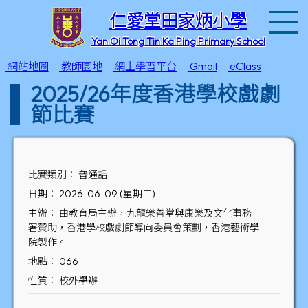
T
仁愛堂田家炳小學
Yan Oi Tong Tin Ka Ping Primary School
網站地圖
教師園地
網上學習平台
Gmail
eClass
2025/26年度香港學校戲劇
節比賽
比賽類別： 普通話
日期： 2026-06-09 (星期二)
主辦： 由教育局主辦，九龍樂善堂與康樂及文化事務
署贊助，香港學校戲劇節導向委員會策劃，香港藝術學
院製作。
地點： 066
性質： 校外舉辦