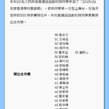
本校20名三四年級普通話話劇校隊同學參加了「2025/26
年度香港學校戲劇節」。很多同學第一次登上舞台，在強手
如林的555 隊參賽隊伍中，本校普通話話劇校隊同學勇奪傑
出合作獎。
3B 曾詠芯
3C 王倚呈
3D 張悅晞
3D 楊芊悦
3E 董家益
3E 潘蔚心
3E 張鈞翰
4A 鄭巧悦
4B 張銘倩
4B 黎燁熙
傑出合作獎
4B 曾柏綸
4C 趙晉亨
4C 黃珮淇
4E 陳沚熒
4E 張景琛
4E 董家滙
4E 甘卓熹
4E 劉沛樺