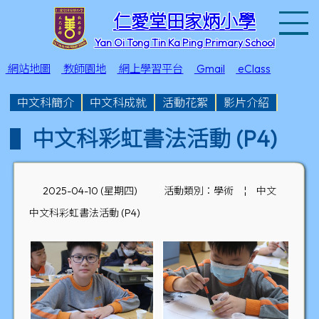
T
仁愛堂田家炳小學
Yan Oi Tong Tin Ka Ping Primary School
網站地圖
教師園地
網上學習平台
Gmail
eClass
中文科簡介
中文科成就
活動花絮
影片介紹
中文科彩虹書法活動 (P4)
2025-04-10 (星期四)
活動類別：學術
¦
中文
中文科彩虹書法活動 (P4)