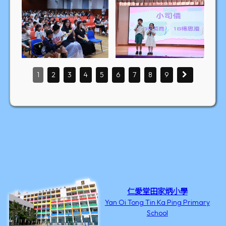
1
2
3
4
5
6
7
8
9
仁愛堂田家炳小學
Yan Oi Tong Tin Ka Ping Primary
School