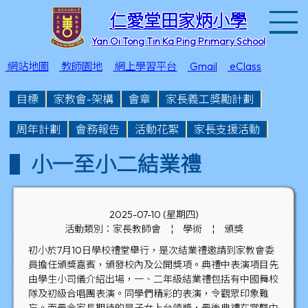
T
仁愛堂田家炳小學
Yan Oi Tong Tin Ka Ping Primary School
網站地圖
教師園地
網上學習平台
Gmail
eClass
目標
家教會-架構
會章
家長義工獎勵計劃
周年計劃
會務報告
活動花絮
家長支援活動
小一至小二結業禮
2025-07-10 (星期四)
活動類別：家長教師會
¦
學術
¦
頒獎
初小於7月10日學校禮堂舉行，是次結業禮邀請到家教會委
員擔任頒獎嘉賓，頒發校內及公開獎項。典禮中表演項目先
由學生小司儀介紹出場，一、二年級結業禮包括有中國舞校
隊及初級合唱團表演。同學們精彩的表演，令觀眾印象難