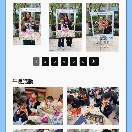
1
2
3
4
5
6
午息活動