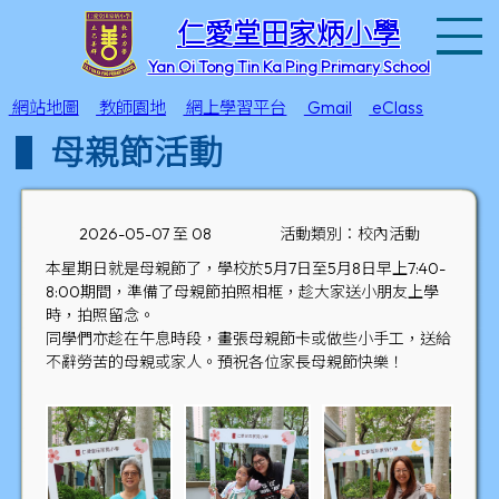
T
仁愛堂田家炳小學
Yan Oi Tong Tin Ka Ping Primary School
網站地圖
教師園地
網上學習平台
Gmail
eClass
母親節活動
2026-05-07 至 08
活動類別：校內活動
本星期日就是母親節了，學校於5月7日至5月8日早上7:40-
8:00期間，準備了母親節拍照相框，趁大家送小朋友上學
時，拍照留念。
同學們亦趁在午息時段，畫張母親節卡或做些小手工，送給
不辭勞苦的母親或家人。預祝各位家長母親節快樂！