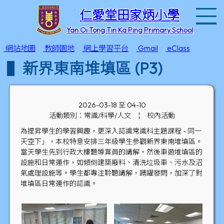
T
仁愛堂田家炳小學
Yan Oi Tong Tin Ka Ping Primary School
網站地圖
教師園地
網上學習平台
Gmail
eClass
新界東南堆填區 (P3)
2026-03-18 至 04-10
活動類別：常識/科學/人文
¦
校內活動
為提昇學生的學習興趣，更深入認識常識科主題課程 - 同一
天空下」，本校特意安排三年級學生參觀新界東南堆填區。
當天學生先到行政大樓聽導賞員的講解，然後車遊堆填區的
設施和日常運作，如傾倒建築廢料、清洗垃圾車、污水及沼
氣處理設施等。學生都專注聆聽講解，踴躍發問，加深了對
堆填區日常運作的認識。