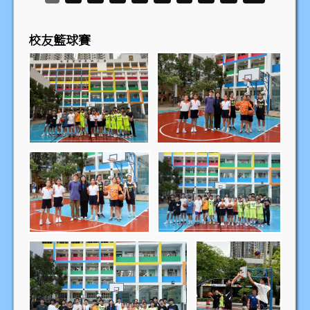
校友籃球賽