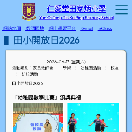
T
仁愛堂田家炳小學
Yan Oi Tong Tin Ka Ping Primary School
網站地圖
教師園地
網上學習平台
Gmail
eClass
田小開放日2026
2026-06-13 (星期六)
活動類別：家長教師會
¦
學術
¦
幼稚園活動
¦
校友
¦
訪校活動
田小開放日2026
「幼稚園數學比賽」頒獎典禮