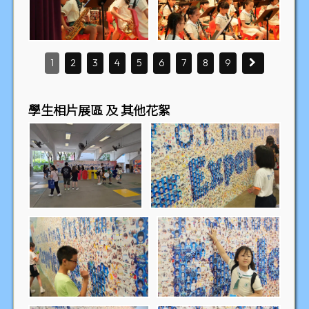
1
2
3
4
5
6
7
8
9
學生相片展區 及 其他花絮