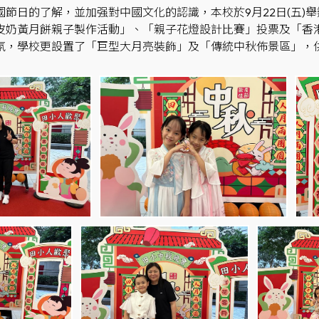
國節日的了解，並加强對中國文化的認識，本校於9月22日(五)
皮奶黃月餅親子製作活動」、「親子花燈設計比賽」投票及「香
氛，學校更設置了「巨型大月亮裝飾」及「傳統中秋佈景區」，