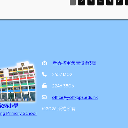
1
2
3
4
5
6
新界將軍澳唐俊街3號
2457 1302
2246 3506
office@yottkpps.edu.hk
家炳小學
©2026 版權所有
ing Primary School