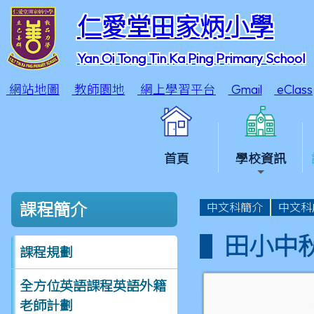
仁愛堂田家炳小學
Yan Oi Tong Tin Ka Ping Primary School
網站地圖
教師園地
網上學習平台
Gmail
eClass
首頁
學校資訊
課程簡介
中文科簡介
中文科
田小中
課程規劃
全方位英語課程英語外籍
老師計劃