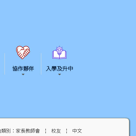
協作夥伴
入學及升中
動類別：家長教師會
¦
校友
¦
中文