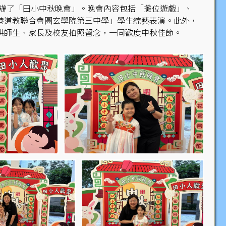
舉辦了「田小中秋晚會」。晚會內容包括「攤位遊戲」、
港道教聯合會圓玄學院第三中學」學生綜藝表演。此外，
供師生、家長及校友拍照留念，一同歡度中秋佳節。