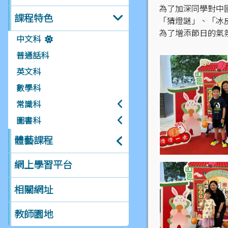
為了加深同學對中
課程特色
「猜燈謎」、「冰
為了增添節日的氣
中文科
普通話科
英文科
數學科
常識科
圖書科
體藝課程
網上學習平台
相關網址
教師園地