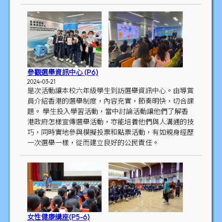
參觀選舉資訊中心 (P6)
2024-03-21
是次活動讓本校六年級學生到訪選舉資訊中心。由導賞
員介紹香港的選舉制度，內容充實，節奏明快，切合課
題。 學生投入學習活動，當中討論活動讓他們了解香
港政府怎樣宣傳選舉活動，亦能培養他們與人溝通的技
巧，同時實地參與模擬投票和點票活動，有如親身經歷
一次選舉一樣，從而建立良好的公民責任。
女性健康講座(P5-6)