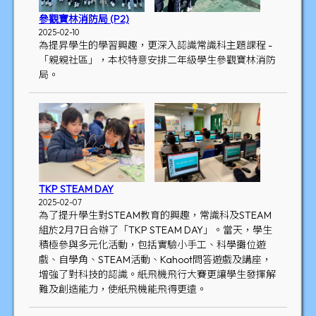
參觀寶林消防局 (P2)
2025-02-10
為提昇學生的學習興趣，更深入認識常識科主題課程 -
「親親社區」，本校特意安排二年級學生參觀寶林消防
局。
TKP STEAM DAY
2025-02-07
為了提升學生對STEAM教育的興趣，常識科及STEAM
組於2月7日合辦了「TKP STEAM DAY」。當天，學生
積極參與多元化活動，包括實驗小手工、科學攤位遊
戲、自學角、STEAM活動、Kahoot問答遊戲及講座，
增強了對科技的認識。紙飛機飛行大賽更讓學生發揮解
難及創造能力，使紙飛機能飛得更遠。