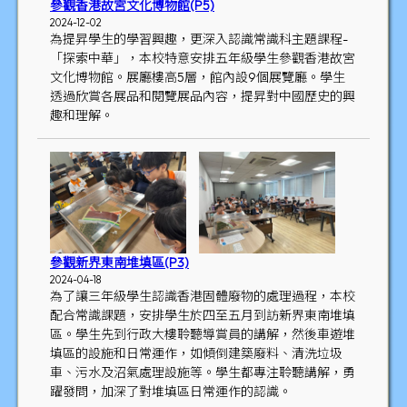
參觀香港故宮文化博物館(P5)
2024-12-02
為提昇學生的學習興趣，更深入認識常識科主題課程-
「探索中華」，本校特意安排五年級學生參觀香港故宮
文化博物館。展廳樓高5層，館內設9個展覽廳。學生
透過欣賞各展品和閱覽展品內容，提昇對中國歷史的興
趣和理解。
參觀新界東南堆填區(P3)
2024-04-18
為了讓三年級學生認識香港固體廢物的處理過程，本校
配合常識課題，安排學生於四至五月到訪新界東南堆填
區。學生先到行政大樓聆聽導賞員的講解，然後車遊堆
填區的設施和日常運作，如傾倒建築廢料、清洗垃圾
車、污水及沼氣處理設施等。學生都專注聆聽講解，勇
躍發問，加深了對堆填區日常運作的認識。