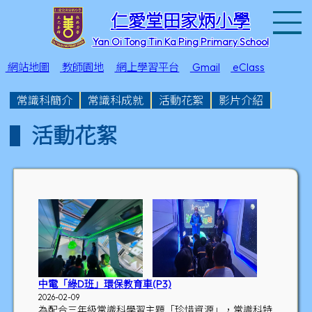
T
仁愛堂田家炳小學
Yan Oi Tong Tin Ka Ping Primary School
網站地圖
教師園地
網上學習平台
Gmail
eClass
常識科簡介
常識科成就
活動花絮
影片介紹
活動花絮
中電「綠D班」環保教育車(P3)
2026-02-09
為配合三年級常識科學習主題「珍惜資源」，常識科特