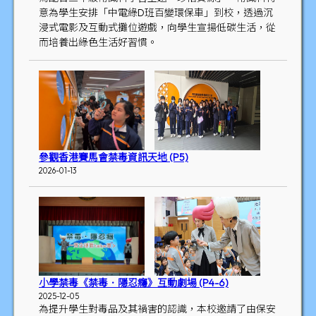
意為學生安排「中電綠D班百變環保車」到校，透過沉
浸式電影及互動式攤位遊戲，向學生宣揚低碳生活，從
而培養出綠色生活好習慣。
參觀香港賽馬會禁毒資訊天地 (P5)
2026-01-13
小學禁毒《禁毒．隱忍癮》互動劇場 (P4-6)
2025-12-05
為提升學生對毒品及其禍害的認識，本校邀請了由保安