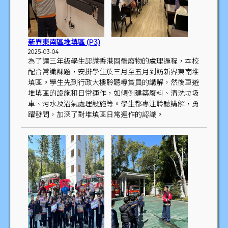
新界東南區堆填區 (P3)
2025-03-04
為了讓三年級學生認識香港固體廢物的處理過程，本校
配合常識課題，安排學生於三月至五月到訪新界東南堆
填區。學生先到行政大樓聆聽導賞員的講解，然後車遊
堆填區的設施和日常運作，如傾倒建築廢料、清洗垃圾
車、污水及沼氣處理設施等。學生都專注聆聽講解，勇
躍發問，加深了對堆填區日常運作的認識。