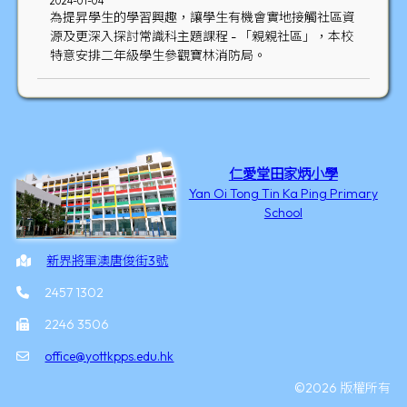
2024-01-04
為提昇學生的學習興趣，讓學生有機會實地接觸社區資
源及更深入探討常識科主題課程 - 「親親社區」，本校
特意安排二年級學生參觀寶林消防局。
仁愛堂田家炳小學
Yan Oi Tong Tin Ka Ping Primary
School
新界將軍澳唐俊街3號
2457 1302
2246 3506
office@yottkpps.edu.hk
©2026 版權所有