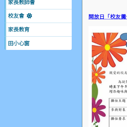
家長教師會
校友會
開放日「校友攤
家長教育
田小心窗