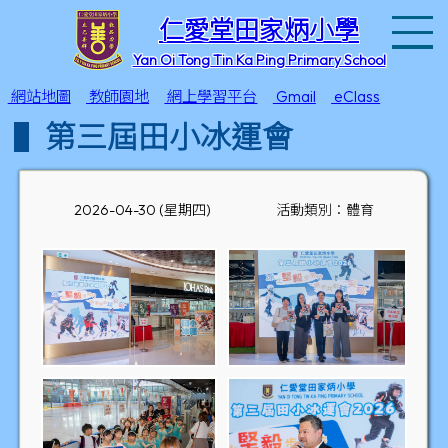
T
仁愛堂田家炳小學
Yan Oi Tong Tin Ka Ping Primary School
網站地圖
教師園地
網上學習平台
Gmail
eClass
第三屆田小冰運會
2026-04-30 (星期四)
活動類別：體育