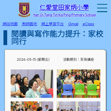
T
仁愛堂田家炳小學
Yan Oi Tong Tin Ka Ping Primary School
網站地圖
教師園地
網上學習平台
Gmail
eClass
閱讀與寫作能力提升：家校
同行
2026-05-15 (星期五)
活動類別：家長講座