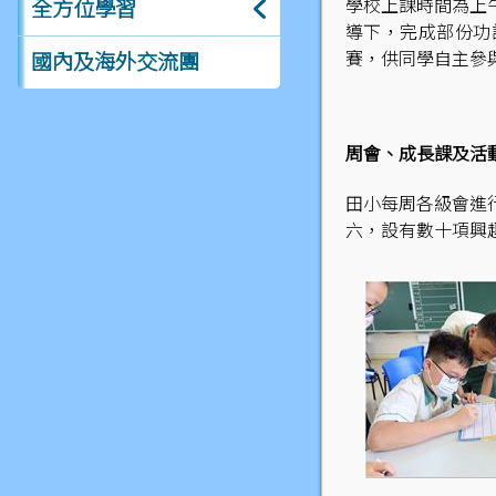
學校上課時間為上
全方位學習
導下，完成部份功
賽，供同學自主參
國內及海外交流團
周會、成長課及活
田小每周各級會進
六，設有數十項興