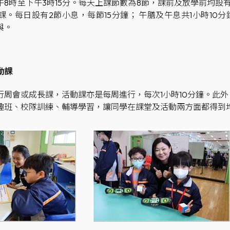
午8時至下午3時15分。每天上課節數為8節，課前及放學前均
課。每日設有2節小息，每節15分鐘； 午膳及午息共1小時1
與。
動課
行周會或成長課，活動課亦是每周進行，每次1小時10分鐘。此
趣班、校隊訓練、輔導學習，讓同學在課堂及活動兩方面都得到