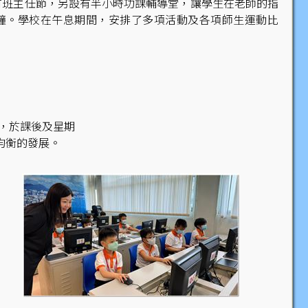
設有班主任節，另設有半小時功課輔導堂，讓學生在老師的指
0分鐘。學校在午息期間，安排了多項活動及各項師生運動比
外，於課後及星期
均衡的發展。