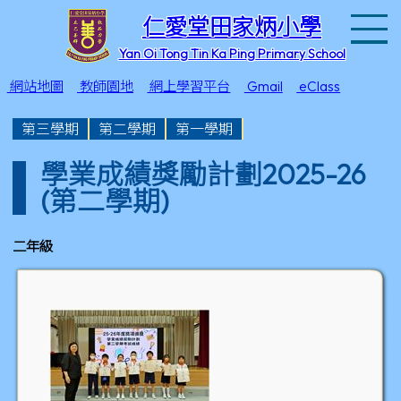
T
仁愛堂田家炳小學
Yan Oi Tong Tin Ka Ping Primary School
網站地圖
教師園地
網上學習平台
Gmail
eClass
第三學期
第二學期
第一學期
學業成績獎勵計劃2025-26
(第二學期)
二年級