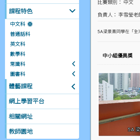
比賽類別： 中文
課程特色
負責人： 李雪瑩老
中文科
5A梁景熹同學在「全
普通話科
英文科
數學科
中小組優異獎
常識科
圖書科
體藝課程
網上學習平台
相關網址
5A
教師園地