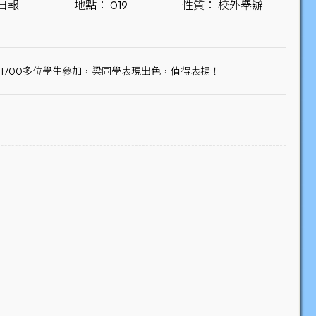
日報
地點： 019
性質： 校外舉辦
1700多位學生參加，梁同學表現出色，值得表揚！