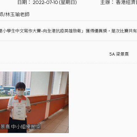
日期： 2022-07-10 (星期日)
主辦： 香港經濟
師/林玉瑜老師
港小學生中文寫作大賽-向全港抗疫英雄致敬」獲得優異獎，是次比賽共有
5A 梁景熹
 梁景熹 中小組優異獎