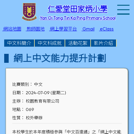
T
仁愛堂田家炳小學
Yan Oi Tong Tin Ka Ping Primary School
網站地圖
教師園地
網上學習平台
Gmail
eClass
中文科簡介
中文科成就
活動花絮
影片介紹
網上中文能力提升計劃
比賽類別： 中文
日期： 2024-07-09 (星期二)
主辦： 校園教育有限公司
地點： 069
性質： 校外舉辦
本校學生於本年度積極參與「中文百達通」之「網上中文能