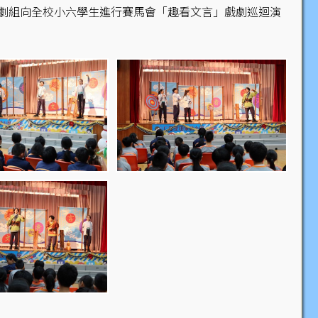
戲劇組向全校小六學生進行賽馬會「趣看文言」戲劇巡迴演