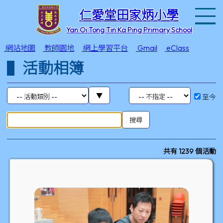
T
仁愛堂田家炳小學
Yan Oi Tong Tin Ka Ping Primary School
網站地圖
教師園地
網上學習平台
Gmail
eClass
活動相簿
至今
共有 1239 個活動