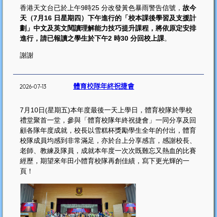
香港天文台已於上午9時25 分改發黃色暴雨警告信號，
故今
天（7月16 日星期四）下午進行的「校本課後學習及支援計
劃」中文及英文閱讀理解能力技巧提升課程，將依原定安排
進行，請已報讀之學生於下午2 時30 分回校上課
。
謝謝
體育校隊年終祝捷會
2026-07-13
7月10日(星期五)本年度最後一天上學日，體育校隊於學校
禮堂聚首一堂，參與「體育校隊年終祝捷會」一同分享及回
顧各隊年度成就，校長以雪糕杯獎勵學生全年的付出，體育
校隊成員均感到非常滿足，亦於台上分享感言，感謝校長、
老師、教練及隊員，成就本年度一次次既難忘又熱血的比賽
經歷，期望來年田小體育校隊再創佳績，寫下更光輝的一
頁！