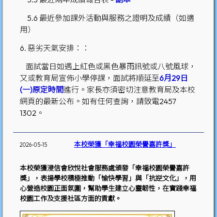
5.6 最近參加課外活動與服務之證明及成績（如適
用）
6. 惡劣天氣安排：：
面試當日如遇上紅色或黑色暴雨訊號或八號風球，
又或教育局宣佈小學停課，面試將順延至
6月29日
(一)原定時間
進行。家長亦須密切注意教育局及本校
網頁的最新公布。如有任何查詢，請致電2457
1302。
本校榮獲「幸福校園榮譽嘉許獎」
2026-05-15
本校榮獲浸信會欣悅社會服務處頒發「幸福校園榮譽嘉許
獎」，表揚學校積極推動「愉快學習」與「抗逆文化」，用
心營造校園正面氛圍，幫助學生建立心靈韌性，在實踐幸福
校園工作及支援社區方面的貢獻。