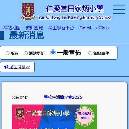
T
仁愛堂田家炳小學
Yan Oi Tong Tin Ka Ping Primary School
網站地圖
教師園地
網上學習平台
Gmail
eClass
最新消息
一般宣佈
所有
網站更新
焦點事件
過往消息 >>
學校生活簡介會2026
2026-07-17