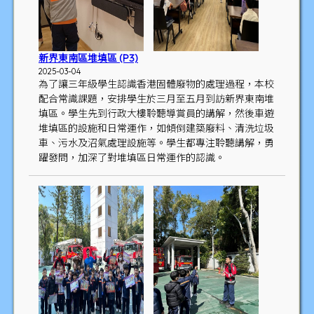
新界東南區堆填區 (P3)
2025-03-04
為了讓三年級學生認識香港固體廢物的處理過程，本校
配合常識課題，安排學生於三月至五月到訪新界東南堆
填區。學生先到行政大樓聆聽導賞員的講解，然後車遊
堆填區的設施和日常運作，如傾倒建築廢料、清洗垃圾
車、污水及沼氣處理設施等。學生都專注聆聽講解，勇
躍發問，加深了對堆填區日常運作的認識。