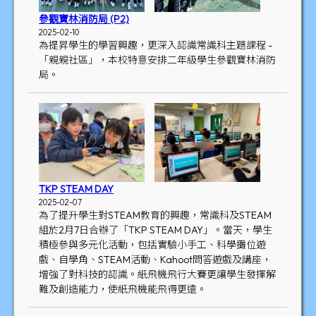
參觀寶林消防局 (P2)
2025-02-10
為提昇學生的學習興趣，更深入認識常識科主題課程 -
「親親社區」，本校特意安排二年級學生參觀寶林消防
局。
TKP STEAM DAY
2025-02-07
為了提升學生對STEAM教育的興趣，常識科及STEAM
組於2月7日合辦了「TKP STEAM DAY」。當天，學生
積極參與多元化活動，包括實驗小手工、科學攤位遊
戲、自學角、STEAM活動、Kahoot問答遊戲及講座，
增強了對科技的認識。紙飛機飛行大賽更讓學生發揮解
難及創造能力，使紙飛機能飛得更遠。