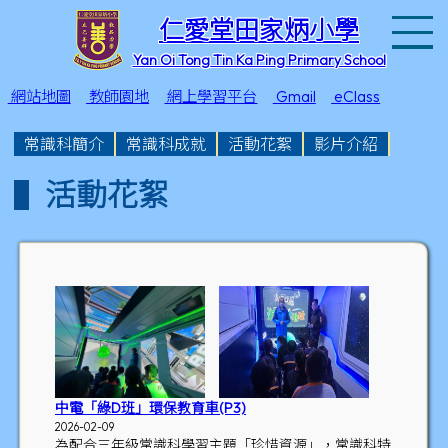
T
仁愛堂田家炳小學
Yan Oi Tong Tin Ka Ping Primary School
網站地圖
教師園地
網上學習平台
Gmail
eClass
常識科簡介
常識科成就
活動花絮
影片介紹
活動花絮
中電「綠D班」環保教育車(P3)
2026-02-09
為配合三年級常識科學習主題「珍惜資源」，常識科特