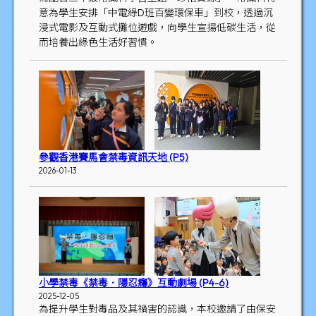
意為學生安排「中電綠D班百變環保車」到校，透過沉
浸式電影及互動式攤位遊戲，向學生宣揚低碳生活，從
而培養出綠色生活好習慣。
參觀香港賽馬會禁毒資訊天地 (P5)
2026-01-13
小學禁毒《禁毒．隱忍癮》互動劇場 (P4-6)
2025-12-05
為提升學生對毒品及其禍害的認識，本校邀請了由保安