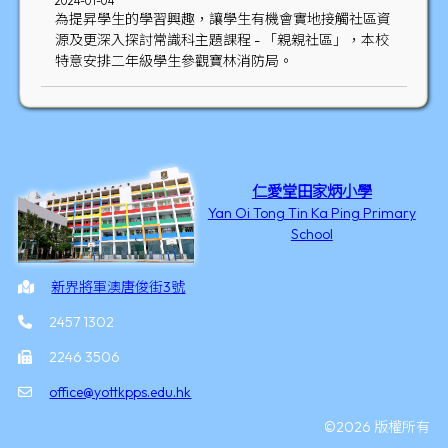
2024-01-04
為提昇學生的學習興趣，讓學生有機會實地接觸社區資
源及更深入探討常識科主題課程 - 「親親社區」，本校
特意安排二年級學生參觀寶林消防局。
仁愛堂田家炳小學
Yan Oi Tong Tin Ka Ping Primary
School
新界將軍澳唐俊街3號
2457 1302
2246 3506
office@yottkpps.edu.hk
©2026 版權所有