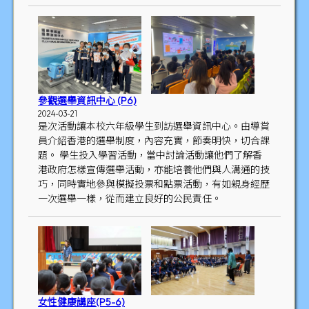
參觀選舉資訊中心 (P6)
2024-03-21
是次活動讓本校六年級學生到訪選舉資訊中心。由導賞
員介紹香港的選舉制度，內容充實，節奏明快，切合課
題。 學生投入學習活動，當中討論活動讓他們了解香
港政府怎樣宣傳選舉活動，亦能培養他們與人溝通的技
巧，同時實地參與模擬投票和點票活動，有如親身經歷
一次選舉一樣，從而建立良好的公民責任。
女性健康講座(P5-6)