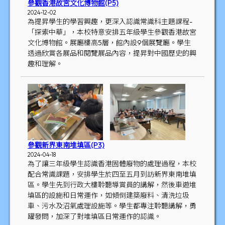
參觀香港故宮文化博物館(P5)
2024-12-02
為提昇學生的學習興趣，更深入認識常識科主題課程-
「探索中華」，本校特意安排五年級學生參觀香港故宮
文化博物館。展廳樓高5層，館內設9個展覽廳。學生
透過欣賞各展品和閱覽展品內容，提昇對中國歷史的興
趣和理解。
參觀新界東南堆填區(P3)
2024-04-18
為了讓三年級學生認識香港固體廢物的處理過程，本校
配合常識課題，安排學生於四至五月到訪新界東南堆填
區。學生先到行政大樓聆聽導賞員的講解，然後車遊堆
填區的設施和日常運作，如傾倒建築廢料、清洗垃圾
車、污水及沼氣處理設施等。學生都專注聆聽講解，勇
躍發問，加深了對堆填區日常運作的認識。