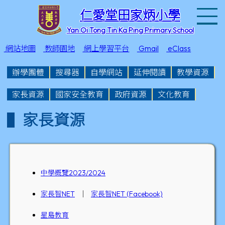
T
仁愛堂田家炳小學
Yan Oi Tong Tin Ka Ping Primary School
網站地圖
教師園地
網上學習平台
Gmail
eClass
辦學團體
搜尋器
自學網站
延伸閱讀
教學資源
家長資源
國家安全教育
政府資源
文化教育
家長資源
中學概覽2023/2024
家長智NET
│
家長智NET (Facebook)
星島教育